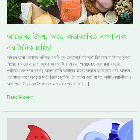
এর
দৈনিক
চাহিদা
আয়রনের উৎস, কাজ, অভাবজনিত লক্ষণ এবং
এর দৈনিক চাহিদা
আয়রন হলো আমাদের শরীরের একটি খুব গুরুত্বপূর্ণ মাইক্রো মিনারেল যা আমরা মূলত
নিজেদের খাদ্যের দ্বারা গ্রহণ করে থাকি। আয়রন আমাদের দেহের নানা ধরণের
প্রক্রিয়া কে সচল রাখে। আমরা জানি আমাদের রক্তে আয়রন থাকে আর সেই আয়রন
এর মাত্রা কমে যাওয়ায় মানে হিমোগ্লোবিন এর মাত্রা কমে যাওয়া অর্থাৎ অ্যানিমিয়া।
আমাদের শরীরের ৬৭% আয়রন রক্তের মধ্যে থাকে […]
Read More »
রক্তাল্পতা বা
অ্যানিমিয়ার
কারন