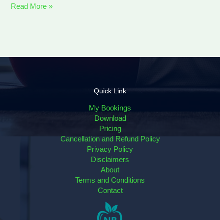
Read More »
Quick Link
My Bookings
Download
Pricing
Cancellation and Refund Policy
Privacy Policy
Disclaimers
About
Terms and Conditions
Contact