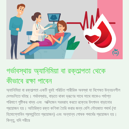
গর্ভাবস্থায়
অ্যানিমিয়া
বা
রক্তাল্পতা
থেকে
কীভাবে
রক্ষা
পাবেন
গর্ভাবস্থায় অ্যানিমিয়া বা রক্তাল্পতা থেকে
কীভাবে রক্ষা পাবেন
অ্যানিমিয়া বা রক্তাল্পতা একটি খুবই পরিচিত শারীরিক অবস্থা যা বিশেষত উন্নয়নশীল
দেশগুলিতে ঘটছে। গর্ভাবস্থায়, বাড়তে থাকা ভ্রূণের সাথে সাথে মাকেও পর্যাপ্ত
পরিমাণে পুষ্টিকর খাদ্য এবং অক্সিজেন সরবরাহ করতে রক্তের উৎপাদন বাড়ানোর
প্রয়োজন হয়। অতিরিক্ত রক্ত কণিকা তৈরি করার জন্য বেশি লৌহজাত পদার্থ (যা
হিমোগ্লোবিন প্রস্তুতিতে প্রয়োজন) এবং অন্যান্য পোষক পদার্থের প্রয়োজন হয়।
কিন্তু, যদি শরীরে