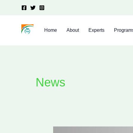
Skip
to
content
Home
About
Experts
Program
News
Normal