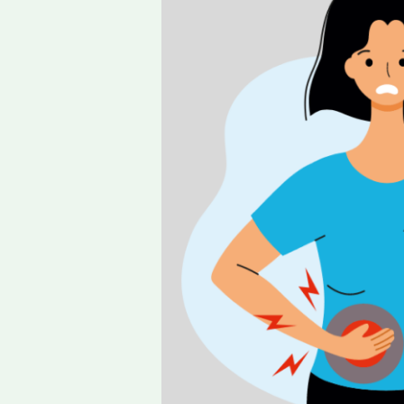
বা
ইউটিআই
(UTI)
এর
কারন
,
লক্ষণ
এবং
প্রতিকার