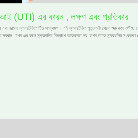
টিআই (UTI) এর কারন , লক্ষণ এবং প্রতিকার
 এক ধরনের ব্যাকটেরিয়াঘটিত সংক্রমণ। এই ব্যাকটেরিয়া মূত্রনালী থেকে শুরু করে পৌঁছ
বধান।যখন এর ফলে মূত্রনালির নিম্নাংশ আক্রান্ত হয়, তখন তাকে মূত্রথলির সংক্রমণ (