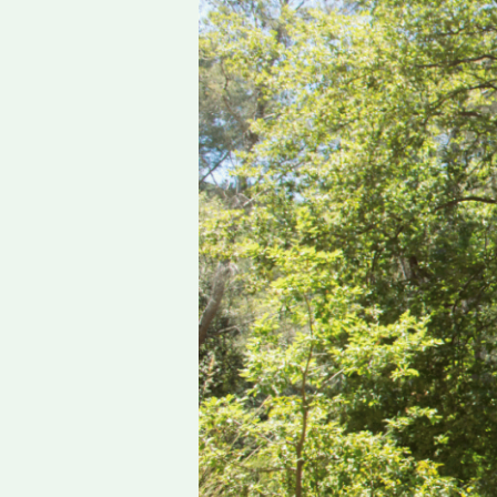
গরমে
নিজেকে
সুস্থ
রাখতে
কয়েকটি
কথা
মেনে
চলুন