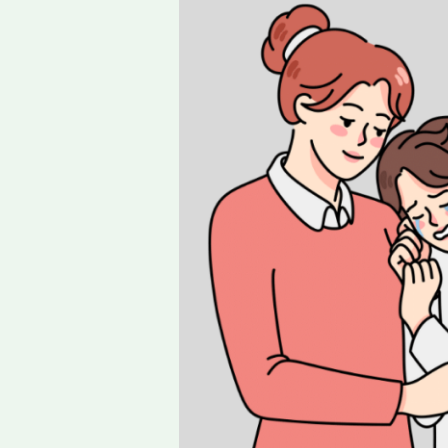
স্থিতি
হারাচ্ছে
গৃহবন্দী
বাচ্চাটি
–
বন্ধুত্বের
হাত
বাড়িয়ে
দিক
বাবা-
মাই