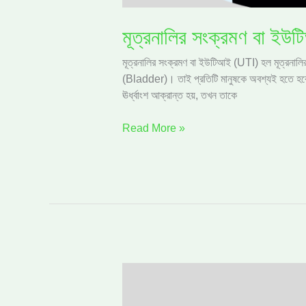
মূত্রনালির সংক্রমণ বা ইউ
মূত্রনালির সংক্রমণ বা ইউটিআই (UTI) হল মূত্রনালির
(Bladder)। তাই প্রতিটি মানুষকে অবশ্যই হতে হবে স
ঊর্ধ্বাংশ আক্রান্ত হয়, তখন তাকে
Read More »
সদ্য
কৈশোরে
মানসিক