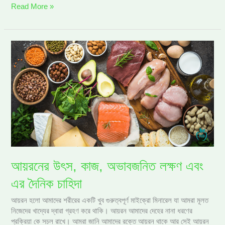
Read More »
আয়রনের
উৎস,
কাজ,
অভাবজনিত
লক্ষণ
এবং
এর
দৈনিক
চাহিদা
আয়রনের উৎস, কাজ, অভাবজনিত লক্ষণ এবং
এর দৈনিক চাহিদা
আয়রন হলো আমাদের শরীরের একটি খুব গুরুত্বপূর্ণ মাইক্রো মিনারেল যা আমরা মূলত
নিজেদের খাদ্যের দ্বারা গ্রহণ করে থাকি। আয়রন আমাদের দেহের নানা ধরণের
প্রক্রিয়া কে সচল রাখে। আমরা জানি আমাদের রক্তে আয়রন থাকে আর সেই আয়রন