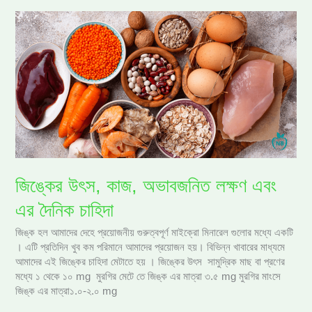
জিঙ্কের
উৎস,
কাজ,
অভাবজনিত
লক্ষণ
এবং
এর
দৈনিক
চাহিদা
জিঙ্কের উৎস, কাজ, অভাবজনিত লক্ষণ এবং
এর দৈনিক চাহিদা
জিঙ্ক হল আমাদের দেহে প্রয়োজনীয় গুরুত্বপূর্ণ মাইক্রো মিনারেল গুলোর মধ্যে একটি
। এটি প্রতিদিন খুব কম পরিমানে আমাদের প্রয়োজন হয়। বিভিন্ন খাবারের মাধ্যমে
আমাদের এই জিঙ্কের চাহিদা মেটাতে হয় । জিঙ্কের উৎস সামুদ্রিক মাছ বা প্রণের
মধ্যে ১ থেকে ১০ mg মুরগির মেটে তে জিঙ্ক এর মাত্রা ৩.৫ mg মুরগির মাংসে
জিঙ্ক এর মাত্রা১.০-২.০ mg