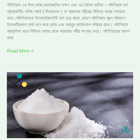
পটাশিয়াম এর উৎস,কাজ,অভাবজনিত লক্ষণ এবং এর দৈনিক চাহিদা – পটাশিয়াম হল
প্রয়োজনীয় খনিজ পদার্থ ( মিনারেলস ) যা আমাদের শরীরের বিভিন্ন কাজে সহায়তা
করে।পটাশিয়ামকে ইলেকট্রোলাইট বলা হয়ে থাকে ,কারণ পটাশিয়াম স্বল্প পরিমাণে
ইলেকট্রিকাল চার্জ বহন করে কোষ এবং স্নায়ুর কার্যকলাপ সক্রিয় রাখে। পটাশিয়াম
প্রাকৃতিক ভাবে বিভিন্ন খাবার থেকে আমাদের শরীর সংগ্রহ করে। পটাশিয়ামের আসল
কাজ
Read More »
ক্লোরাইড
এর
উৎস,
কাজ,অভাব
এবং
বৃদ্ধিজনিত
লক্ষণ
ও
প্রয়োজনীয়তা