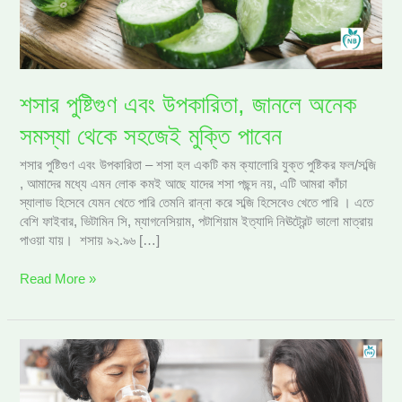
সমস্যা
থেকে
সহজেই
মুক্তি
পাবেন
শসার পুষ্টিগুণ এবং উপকারিতা, জানলে অনেক
সমস্যা থেকে সহজেই মুক্তি পাবেন
শসার পুষ্টিগুণ এবং উপকারিতা – শসা হল একটি কম ক্যালোরি যুক্ত পুষ্টিকর ফল/সব্জি
, আমাদের মধ্যে এমন লোক কমই আছে যাদের শসা পছন্দ নয়, এটি আমরা কাঁচা
স্যালাড হিসেবে যেমন খেতে পারি তেমনি রান্না করে সব্জি হিসেবেও খেতে পারি । এতে
বেশি ফাইবার, ভিটামিন সি, ম্যাগনেসিয়াম, পটাশিয়াম ইত্যাদি নিঊট্রেন্ট ভালো মাত্রায়
পাওয়া যায়। শসায় ৯২.৯৬ […]
Read More »
ক্যালসিয়ামের
অভাব
পূরণ