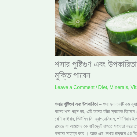
শসার পুষ্টিগুণ এবং উপকার
মুক্তি পাবেন
Leave a Comment
/
Diet
,
Minerals
,
Vi
শসার পুষ্টিগুণ এবং উপকারিতা
– শসা হল একটি কম ক্যাল
যাদের শসা পছন্দ নয়, এটি আমরা কাঁচা স্যালাড হিসেবে
বেশি ফাইবার, ভিটামিন সি, ম্যাগনেসিয়াম, পটাশিয়াম ই
রয়েছে যা আমাদের কে হাইড্রেট রাখতে সহায়তা করে তার 
কমাতে সাহায্য করে । আজ এই লেখার মাধ্যমে এর নিউট