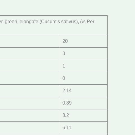
, green, elongate (Cucumis sativus), As Per
20
3
1
0
2.14
0.89
8.2
6.11