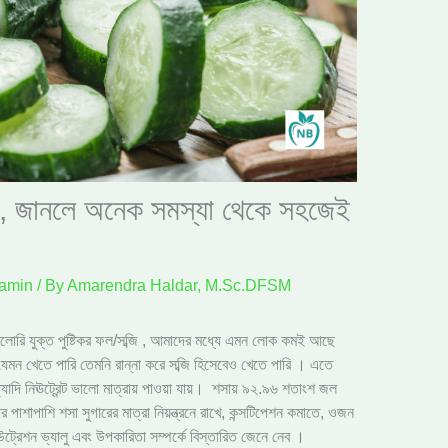
িতা, জানলে অনেক সমস্যা থেকে সহজেই
tamin
/ By
Amarendra Haldar, M.Sc.DFSM
োরি যুক্ত পুষ্টিকর ফল/সব্জি , আমাদের মধ্যে এমন লোক কমই আছে
 যেমন খেতে পারি তেমনি রান্না করে সব্জি হিসেবেও খেতে পারি । এতে
ত্যাদি নিঊট্রেন্ট ভালো মাত্রায় পাওয়া যায়। শসায় ৯২.৯৬ শতাংশ জল
পাশাপাশি শসা সুগারের মাত্রা নিয়ন্ত্রনে রাখে, কন্সটিপেশন কমাতে, ওজন
্রেশন ভ্যালু এবং উপকারিতা সম্পর্কে বিস্তারিত জেনে নেব ।