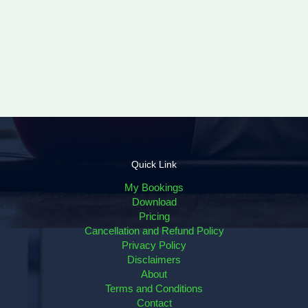
Quick Link
My Bookings
Download
Pricing
Cancellation and Refund Policy
Privacy Policy
Disclaimers
About
Terms and Conditions
Contact