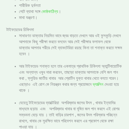
শারীরিক দুর্বলতা
পেটে ব্যাথা সঙ্গে
কোষ্ঠকাঠিন্য
।
মাথা যন্ত্রণা।
টাইফয়েডের চিকিৎসা
সাধারণত ডাক্তার নিয়মিত ভাবে জ্বর বাড়তে দেখলে আর ওই ফুসকুড়ি দেখলে
আপনাকে কিছু পরীক্ষা করতে বলবেন আর সেই পরীক্ষার ফলাফল থেকে
ডাক্তার আপনার শরীরে সেই ব্যাকটেরিয়া রয়ছে কিনা তা শনাক্ত করতে সক্ষম
হবেন ।
আর টাইফয়েড শনাক্ত হলে তার একমাত্র প্রাথমিক চিকিৎসা অ্যান্টিবায়োটিক
এবং অন্যান্য ওষুধ দারা করবেন, তাছাড়া ডাক্তার আপনাকে বেশি জল পান
করা , ফ্লুয়িড জাতীয় খাবার আর প্রোটিন যুক্ত খাবার খেতে বলতে পরেন।
এছাড়াও এই রোগ কে নিয়ন্ত্রন করার জন্য প্রয়োজনে
ভ্যাক্সিন
দেওয়া হয়ে
থাকে ।
যেহেতু টাইফয়েডের ব্যাক্টেরিয়া অপরিষ্কার জলের উৎস , খাবার ইত্যাদির
মাধ্যমে ছড়ায় এবং অপরিষ্কার খাবার বা দূষিত জল পান করলে এই রোগর
সম্ভবনা বেড়ে যায় । তাই বাড়ির চারপাশ , জলের উৎস পরিস্কার পরিছন্ন
রাখলে, খাবার কে সুরক্ষিত ভাবে পরিবেশন করলে এর প্রকোপ থেকে রক্ষা
পাওয়া যায় ।