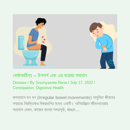
কোষ্ঠকাঠিন্য – উপসর্গ এবং এর ঘরোয়া সমাধান
Disease
/ By
Soumyasree Rana
/
July 17, 2022
/
Constipation
,
Digestive Health
মলত্যাগে ঘন ঘন (Irregular bowel movements) অসুবিধা জীবনের
সবচেয়ে বিরক্তিকর বিষয়গুলির মধ্যে একটি। অনিয়ন্ত্রিত জীবনযাত্রার
অভ্যাস যেমন, কাজের ব্যস্ত সময়সূচি, জাঙ্ক…