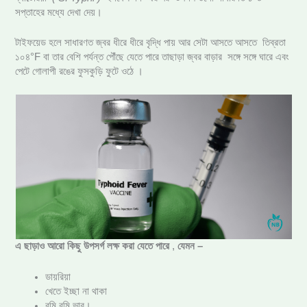
সপ্তাহের মধ্যে দেখা দেয়।
টাইফয়েড হলে সাধারণত জ্বর ধীরে ধীরে বৃদ্ধি পায় আর সেটা আসতে আসতে তিব্রতা
১০৪°F বা তার বেশি পর্যন্ত পৌঁছে যেতে পারে তাছাড়া জ্বর বাড়ার সঙ্গে সঙ্গে ঘারে এবং
পেটে গোলাপী রঙের ফুসকুড়ি ফুটে ওঠে ।
এ ছাড়াও আরো কিছু উপসর্গ লক্ষ করা যেতে পারে
,
যেমন –
ডায়রিয়া
খেতে ইচ্ছা না থাকা
বমি বমি ভাব।