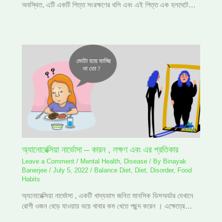
অবস্থিত, এটি একটি পিত্ত সংরক্ষণের থলি এবং এই পিত্ত এক হলদেটে…
অ্যানোরেক্সিয়া নার্ভোসা – কারন , লক্ষণ এবং এর প্রতিকার
Leave a Comment
/
Mental Health
,
Disease
/ By
Binayak
Banerjee
/
July 5, 2022
/
Balance Diet
,
Diet
,
Disorder
,
Food
Habits
অ্যনোরেক্সিয়া নার্ভোসা , একটি খাদ্যভাস জনিত মানসিক ডিসঅর্ডার যেখানে
রোগী ওজন বেড়ে যাওয়ায় ভয়ে খাবার কম খেতে পছন্দ করেন । এক্ষেত্রে…