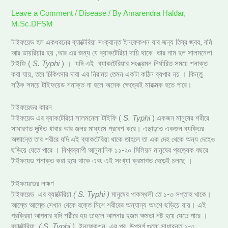
Leave a Comment
/
Disease
/ By
Amarendra Haldar,
M.Sc.DFSM
টাইফয়েড হল একধরনের ব্যাক্টেরিয়া সংক্রান্ত ইনফেকশন যার জন্য তিব্র জ্বর, বমি
আর ডায়রিয়ার হয় ,আর এর জন্য যে ব্যাকটেরিয়া দায়ি থাকে তার নাম হল সালমনেলা
টাইফি (
S. Typhi
) । যদি এই ব্যাকটেরিয়ার সংঙ্ক্রমন নির্ধারিত সময়ে শনাক্ত
করা যায়, তবে চিকিৎসার দারা এর নিরাময় তেমন একটা কঠিন ব্যপার নয় । কিন্তু
সঠিক সময়ে টাইফয়েড শনাক্ত না হলে অনেক ক্ষেত্রেই মারাত্মক হতে পারে।
টাইফয়েডর কারন
টাইফয়েড এর ব্যাকটেরিয়া সালমনেলা টাইফি (
S. Typhi
) একজন মানুষের শরীরে
সাধারণত দূষিত খাবার আর জলর মাধ্যমে প্রবেশ করে। এছাড়াও একজন ব্যক্তির
অজান্তে তার শরীরে যদি এই ব্যাকটেরিয়া থাকে তাহলে তা এক দেহ থেকে অন্য দেহেও
ছড়িয়ে যেতে পারে । বিশ্বব্যাপী আনুমানিক ১১-২০ মিলিয়ন মানুষের প্রত্যেক বছরে
টাইফয়েড শনাক্ত করা হয়ে থাকে এবং এই সংখ্যা ক্রমাগত বেড়েই চলছে ।
টাইফয়েডের লক্ষণ
টাইফয়েড এর ব্যাক্টেরিয়া
(
S. Typhi )
মানুষের পাকস্থলী তে ১-৩ সপ্তাহ থাকে।
আস্তে আস্তে সেখান থেকে রক্তে মিশে শরীরের অন্যান্য অংশে ছড়িয়ে যায়। এই
প্রক্রিয়া আপনার যদি শরীরে হয় তাহলে আপনার হজম ক্ষমতা নষ্ট হয়ে যেতে পারে ।
ব্যাক্টেরিয়া
(
S. Typhi )
ইনফেকশন এর পর উপসর্গ গুলো সাধারনত ১-৩